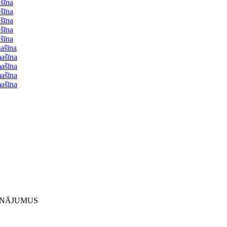
šīna
šīna
šīna
šīna
šīna
ašīna
mašīna
mašīna
mašīna
mašīna
INĀJUMUS