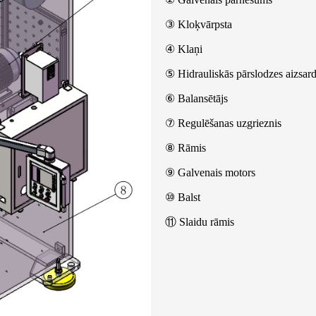
③ Kloķvārpsta
④ Klaņi
⑤ Hidrauliskās pārslodzes aizsar
⑥ Balansētājs
⑦ Regulēšanas uzgrieznis
⑧ Rāmis
⑨ Galvenais motors
⑩ Balst
⑪ Slaidu rāmis