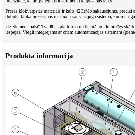
precizitāte, kā arī palielinās instrumenta kalpošanas laiks.
Preses kloķvārpstas materiāls ir kalts 42CrMo sakausējums, precīzi ap
dubultā kloķa presēšanas mašīna ir sausa sajūga sistēma, kurai ir il
Uz Siemens balstītā vadības platforma un lietotājam draudzīgs skāri
iespējas. Viegli integrējams ar citām automatizācijas sistēmām (piem
Produkta informācija