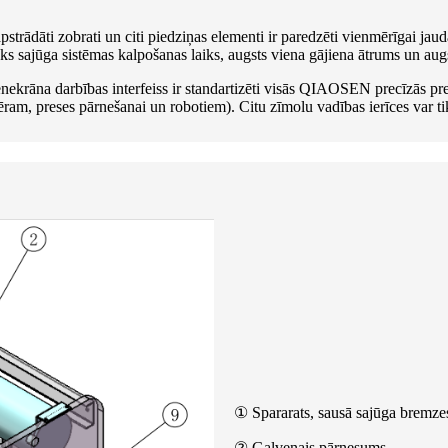
strādāti zobrati un citi piedziņas elementi ir paredzēti vienmērīgai jau
gāks sajūga sistēmas kalpošanas laiks, augsts viena gājiena ātrums un au
enekrāna darbības interfeiss ir standartizēti visās QIAOSEN precīzās pr
ēram, preses pārnešanai un robotiem). Citu zīmolu vadības ierīces var ti
① Spararats, sausā sajūga bremzes,
② Galvenais pārnesums