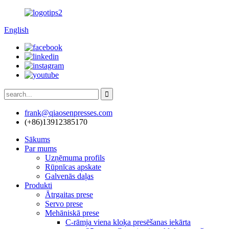
English
frank@qiaosenpresses.com
(+86)13912385170
Sākums
Par mums
Uzņēmuma profils
Rūpnīcas apskate
Galvenās daļas
Produkti
Ātrgaitas prese
Servo prese
Mehāniskā prese
C-rāmja viena kloķa presēšanas iekārta