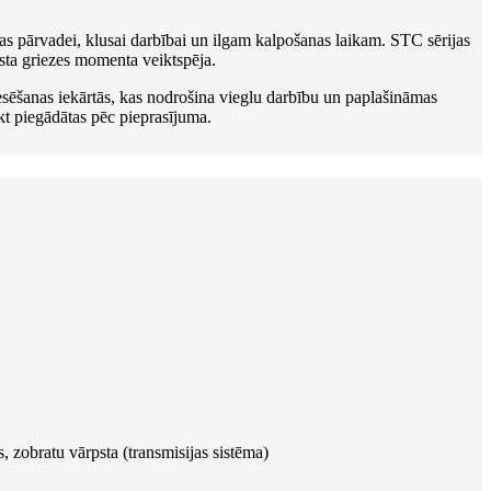
das pārvadei, klusai darbībai un ilgam kalpošanas laikam. STC sērijas
gsta griezes momenta veiktspēja.
esēšanas iekārtās, kas nodrošina vieglu darbību un paplašināmas
kt piegādātas pēc pieprasījuma.
 zobratu vārpsta (transmisijas sistēma)