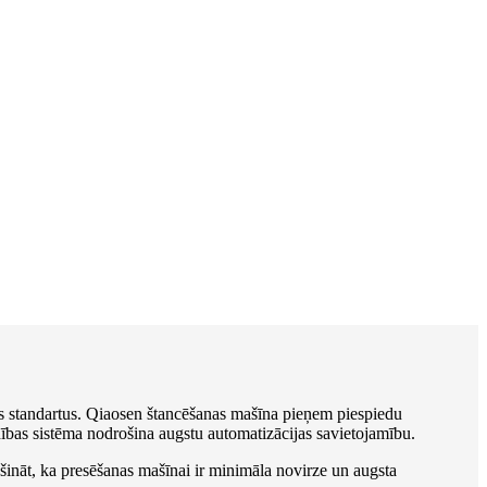
ātes standartus. Qiaosen štancēšanas mašīna pieņem piespiedu
dības sistēma nodrošina augstu automatizācijas savietojamību.
šināt, ka presēšanas mašīnai ir minimāla novirze un augsta