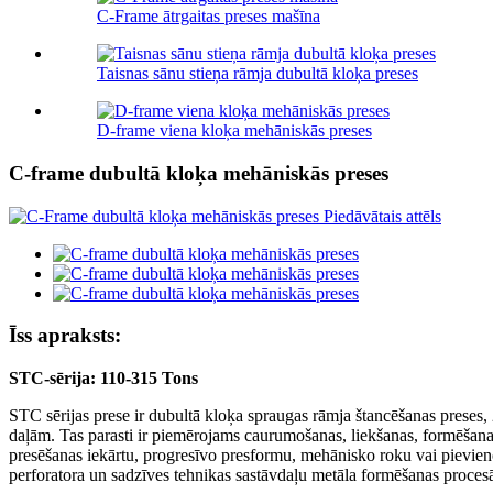
C-Frame ātrgaitas preses mašīna
Taisnas sānu stieņa rāmja dubultā kloķa preses
D-frame viena kloķa mehāniskās preses
C-frame dubultā kloķa mehāniskās preses
Īss apraksts:
STC-
sērija
:
1
10-315 T
ons
STC sērijas prese ir dubultā kloķa spraugas rāmja štancēšanas preses, 
daļām. Tas parasti ir piemērojams caurumošanas, liekšanas, formēšana
presēšanas iekārtu, progresīvo presformu, mehānisko roku vai pievien
perforatora un sadzīves tehnikas sastāvdaļu metāla formēšanas proces