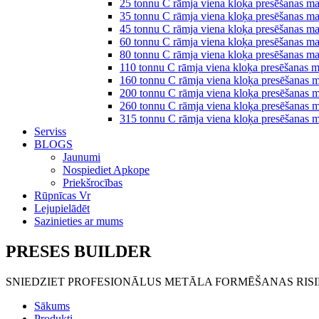
25 tonnu C rāmja viena kloķa presēšanas ma
35 tonnu C rāmja viena kloķa presēšanas ma
45 tonnu C rāmja viena kloķa presēšanas ma
60 tonnu C rāmja viena kloķa presēšanas ma
80 tonnu C rāmja viena kloķa presēšanas ma
110 tonnu C rāmja viena kloķa presēšanas m
160 tonnu C rāmja viena kloķa presēšanas 
200 tonnu C rāmja viena kloķa presēšanas 
260 tonnu C rāmja viena kloķa presēšanas 
315 tonnu C rāmja viena kloķa presēšanas 
Serviss
BLOGS
Jaunumi
Nospiediet Apkope
Priekšrocības
Rūpnīcas Vr
Lejupielādēt
Sazinieties ar mums
PRESES BUILDER
SNIEDZIET PROFESIONĀLUS METĀLA FORMĒŠANAS RIS
Sākums
Produkti