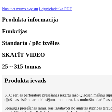
Nosūtiet mums e-pastu
Lejupielādēt kā PDF
Produkta informācija
Funkcijas
Standarta / pēc izvēles
SKATĪT VIDEO
25 ~ 315 tonnas
Produkta ievads
STC sērijas perforatoru presēšanas iekārtu ražo Qiaosen mašīnu rūpnīc
eļļošanas sistēmu ar noklusējuma monitoru, kas nodrošina darbības u
Spraugas presēšanas rāmis, kas izgatavots no augstas stiprības tēra