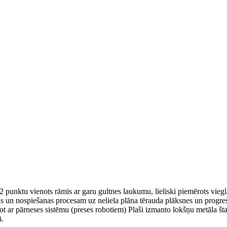
2 punktu vienots rāmis ar garu gultnes laukumu, lieliski piemērots vieg
s un nospiešanas procesam uz neliela plāna tērauda plāksnes un progres
ot ar pārneses sistēmu (preses robotiem) Plaši izmanto lokšņu metāla š
ā.