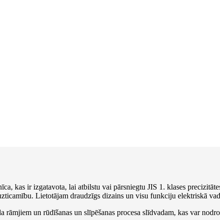
a, kas ir izgatavota, lai atbilstu vai pārsniegtu JIS 1. klases precizit
zticamību. Lietotājam draudzīgs dizains un visu funkciju elektriskā va
uda rāmjiem un rūdīšanas un slīpēšanas procesa slīdvadam, kas var nodro