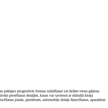
las pakāpes progresīvās formas uzklāšanai vai lielām viena gājiena
īvām presēšanas detaļām, kuras var savienot ar dubultā kloķa
tancēšanas jomās, piemēram, automobiļu detaļu štancēšanas, aparatūras